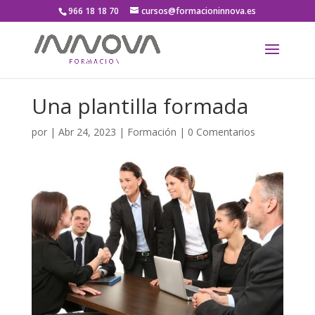
966 18 18 70
cursos@formacioninnova.es
Una plantilla formada
por
|
Abr 24, 2023
|
Formación
|
0 Comentarios